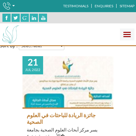
|
|
TESTIMONIALS
ENQUIRIES
SITEMAP
News
Sort By :
21
JUL 2022
جائزة الريادة للباحثات في العلوم
الصحية
يسر مركز أبحاث العلوم الصحية بجامعة
الأميرة نورة بنت ع�...